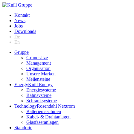
Kontakt
News
Jobs
Downloads
De
En
Gruppe
Grundsätze
Management
Organisation
Unsere Marken
Meilensteine
Energy
Knill Energy
Energiesysteme
Bahnsysteme
Schranksysteme
Technology
Rosendahl Nextrom
Batteriemaschinen
Kabel- & Drahtanlagen
Glasfaseranlagen
Standorte