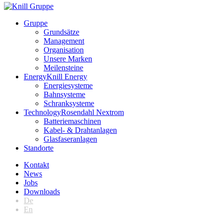
Gruppe
Grundsätze
Management
Organisation
Unsere Marken
Meilensteine
Energy
Knill Energy
Energiesysteme
Bahnsysteme
Schranksysteme
Technology
Rosendahl Nextrom
Batteriemaschinen
Kabel- & Drahtanlagen
Glasfaseranlagen
Standorte
Kontakt
News
Jobs
Downloads
De
En