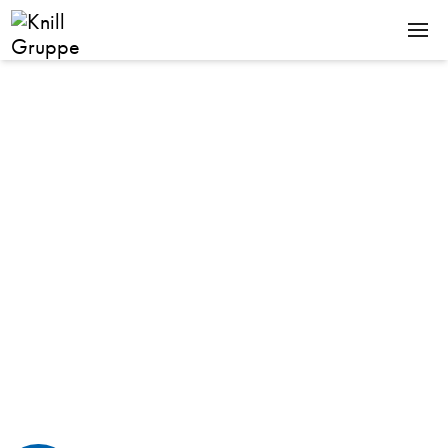
KNILL GRUPPE
GRUPPE
SEIT 1712
ENERGY
KNILL ENERGY
TECHNOLOGY
ROSENDAHL NEXTROM
STANDORTE
Kontakt
News
Jobs
Downloads
De
En