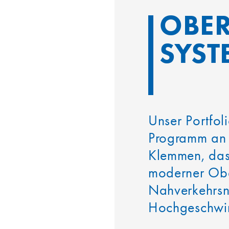
OBER
SYST
Unser Portfol
Programm an 
Klemmen, das
moderner Obe
Nahverkehrsne
Hochgeschwin