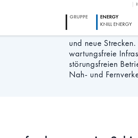
K
GRUPPE
ENERGY
TEME
Weltweit nimmt der 
KNILL ENERGY
Dies stellt neue A
und neue Strecken.
wartungsfreie Infras
störungsfreien Betr
Nah- und Fernverke