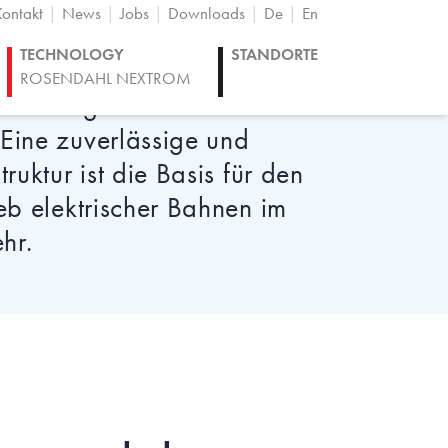
ontakt
News
Jobs
Downloads
De
En
TECHNOLOGY
STANDORTE
Schienenverkehr stetig zu.
ROSENDAHL NEXTROM
nforderungen an bestehende
 Eine zuverlässige und
truktur ist die Basis für den
ieb elektrischer Bahnen im
hr.