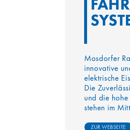
FAHR
SYST
Mosdorfer Rail
innovative un
elektrische 
Die Zuverläss
und die hohe 
stehen im Mit
ZUR WEBSEITE