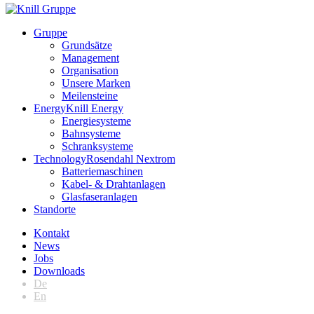
Gruppe
Grundsätze
Management
Organisation
Unsere Marken
Meilensteine
Energy
Knill Energy
Energiesysteme
Bahnsysteme
Schranksysteme
Technology
Rosendahl Nextrom
Batteriemaschinen
Kabel- & Drahtanlagen
Glasfaseranlagen
Standorte
Kontakt
News
Jobs
Downloads
De
En